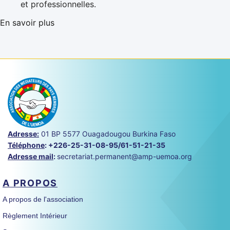
et professionnelles.
En savoir plus
Adresse:
01 BP 5577 Ouagadougou Burkina Faso
Téléphone
:
+226-25-31-08-95/61-51-21-35
Adresse mail
:
secretariat.permanent@amp-uemoa.org
A PROPOS
A propos de l'association
Règlement Intérieur