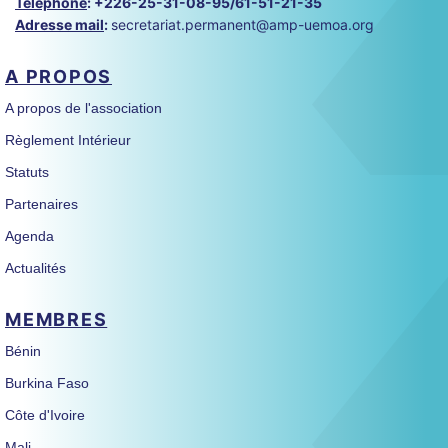
Téléphone
:
+226-25-31-08-95/61-51-21-35
Adresse mail
:
secretariat.permanent@amp-uemoa.org
A PROPOS
A propos de l'association
Règlement Intérieur
Statuts
Partenaires
Agenda
Actualités
MEMBRES
Bénin
Burkina Faso
Côte d'Ivoire
Mali